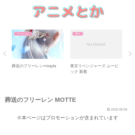
マッシュル
東卍
葬
ス
新着
葬送のフリーレン×mayla
東京リベンジャーズ ムービ
ック 新着
葬送のフリーレン MOTTE
2026.06.09
※本ページはプロモーションが含まれています