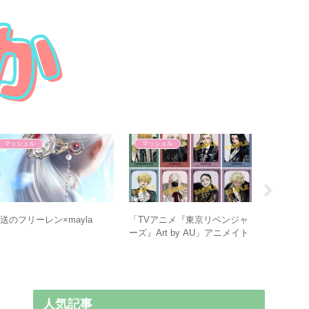
マッシュル
マッシュル
東卍
東京リベ
AMNIBU
送のフリーレン×mayla
「TVアニメ『東京リベンジャ
ーズ』Art by AU」アニメイト
フェア
人気記事