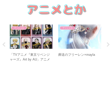
マッシュル
マッシュル
葬送
ラ
ッ
「TVアニメ『東京リベンジ
葬送のフリーレン×mayla
ャーズ』Art by AU」アニメ
イトフェア