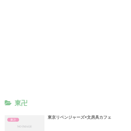
東卍
東京リベンジャーズ×文房具カフェ
東卍