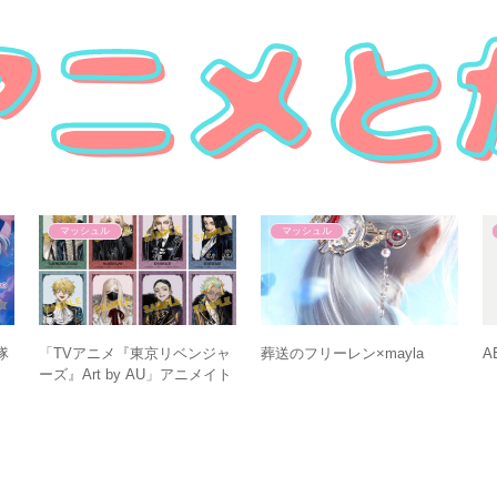
マッシュル
マッシュル
隊
「TVアニメ『東京リベンジャ
葬送のフリーレン×mayla
A
ーズ』Art by AU」アニメイト
フェア