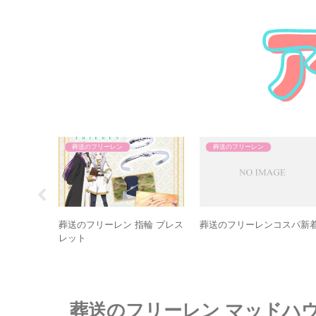
東卍
葬送のフリーレン
東京リベンジャーズ
葬送のフリーレン アイコニ
AMNIBUS新着
ク ストーリー リングオブ
 アルマビ
葬送のフリーレン マッドハウス 