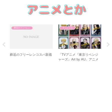
葬送のフリーレン
マッシュル
葬
ク
Sコ
葬送のフリーレンコスパ新着
「TVアニメ『東京リベンジ
ャーズ』Art by AU」アニメ
イトフェア