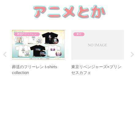
葬送のフリーレン
東卍
ッ
葬送のフリーレン t-shirts
東京リベンジャーズ×プリン
AE
collection
セスカフェ