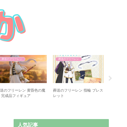
葬送のフリーレン
葬送のフリーレン
東卍
東京リベ
AMNIBU
送のフリーレン 黄昏色の魔
葬送のフリーレン 指輪 ブレス
 完成品フィギュア
レット
人気記事