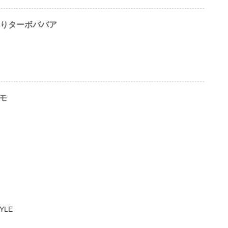
べりターボババア
モモ
YLE