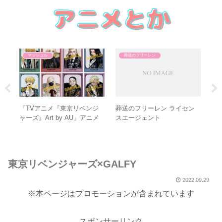
マッシュル
葬送のフリーレン
レ
「TVアニメ『東京リベンジ
葬送のフリーレン ライセン
葬
ャーズ』Art by AU」アニメ
スエージェント
ウス
イトフェア
東京リベンジャーズ×GALFY
2022.09.29
※本ページはプロモーションが含まれています
スポンサーリンク