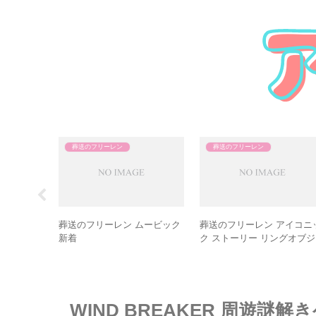
葬送のフリーレン
東卍
東京リベンジャーズ ムービ
ク 新着
コスパ新着
AERA 2026年 1/19号
WIND BREAKER 周遊