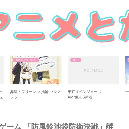
東卍
葬送のフリーレン
ッ
東京リベンジャーズ×プリンセ
葬送のフリーレン アルマビ
スカフェ
アンカ新着
葬
ス
謎解きゲーム 「防風鈴池袋防衛決戦」謎