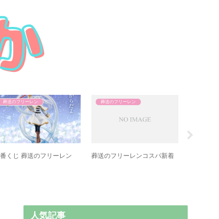
葬送のフリーレン
マッシュル
葬送のフ
送のフリーレン マッドハウ
葬送のフリーレン×mayla
葬送のフ
 POP UP SHOP
法 完成品
人気記事