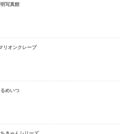
 証明写真館
 ×マリオンクレープ
 まるめいつ
R ぷちきゅんシリーズ