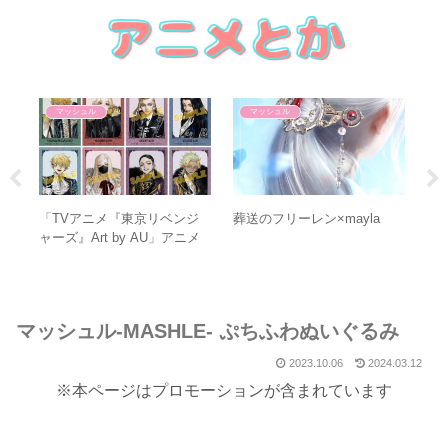
マッシュル
マッシュル
の
「TVアニメ『東京リベンジ
葬送のフリーレン×mayla
葬
ャーズ』Art by AU」アニメ
隊
イトフェア
マッシュル-MASHLE- ぷちふわぬいぐるみ
2023.10.06
2024.03.12
※本ページはプロモーションが含まれています