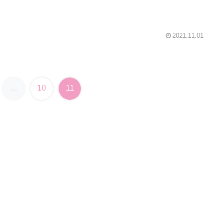
2021.11.01
…
10
11