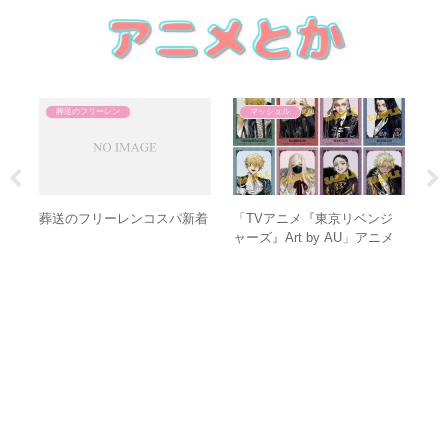
葬送のフリーレン
マッシュル
の
葬送のフリーレンコスパ新着
「TVアニメ『東京リベンジ
葬
ャーズ』Art by AU」アニメ
ス
イトフェア