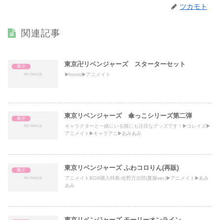
ツカモト
関連記事
東京卍リベンジャーズ スターターセット
東卍
▶️honto▶️アニメイト
東京リベンジャーズ 傘っこシリーズ第二弾
東卍
キャラクターと一緒にいる猫にも注目なグッズです！▶️コレイズ▶️
アニメイト▶️キャラアニ▶️あみあみ
東京リベンジャーズ ふわコロりん(再販)
東卍
アニメイトBOX購入特典:佐野万次郎(夏服ver.)▶️アニメイト▶️あみ
あみ
東京リベンジャーズ モーリーオンライン