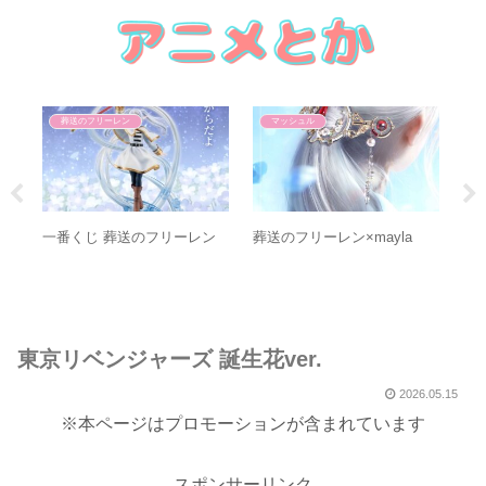
葬送のフリーレン
マッシュル
葬送
葬送の
一番くじ 葬送のフリーレン
葬送のフリーレン×mayla
東京リベンジャーズ 誕生花ver.
2026.05.15
※本ページはプロモーションが含まれています
スポンサーリンク