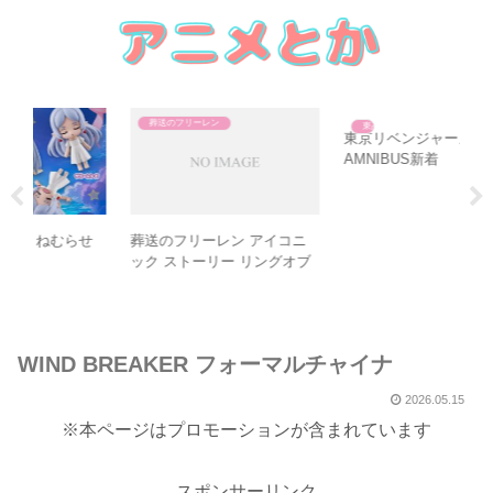
東卍
葬送のフリーレン
葬
ニ
東京リベンジャーズ
葬送のフリーレン ライセン
ブ
AMNIBUS新着
スエージェント
WIND BREAKER フォーマルチャイナ
2026.05.15
※本ページはプロモーションが含まれています
スポンサーリンク