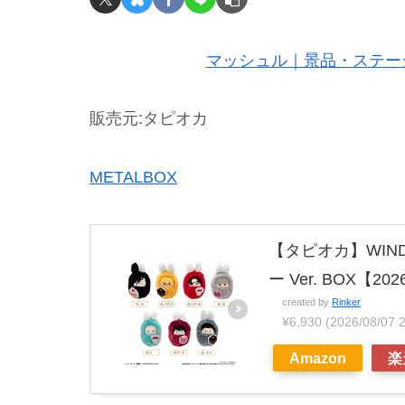
マッシュル｜景品・ステー
販売元:タピオカ
METALBOX
【タピオカ】WIND
ー Ver. BOX【2
created by
Rinker
¥6,930
(2026/08/0
Amazon
楽