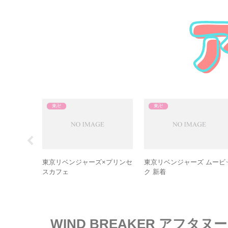
東卍
東卍
リベンジャ
東京リベンジャーズ×プリンセ
東京リベンジャーズ ムービ
」アニメイト
スカフェ
ク 新着
WIND BREAKER アフタヌー