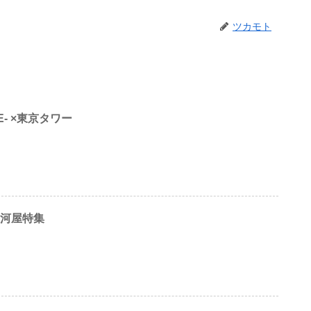
ツカモト
E- ×東京タワー
駿河屋特集