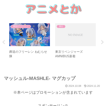
葬送のフリーレン
東卍
ン
葬送のフリーレン ねむらせ
東京リベンジャーズ
AE
隊
AMNIBUS新着
マッシュル-MASHLE- マグカップ
2024.10.08
2024.11.20
※本ページはプロモーションが含まれています
スポンサーリンク