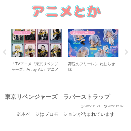
マッシュル
葬送のフリーレン
ニ
「TVアニメ『東京リベンジ
葬送のフリーレン ねむらせ
一
ブ
ャーズ』Art by AU」アニメ
隊
イトフェア
東京リベンジャーズ ラバーストラップ
2022.11.21
2022.12.02
※本ページはプロモーションが含まれています