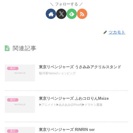
フォローする
ツカモト
関連記事
東京リベンジャーズ うさみみアクリルスタンド
東卍
駿河屋Yahoo!ショッピング
東京リベンジャーズ ふわコロりんMsize
東卍
▶️アニメイト▶️あみあみ(20%off)▶️ドラケン夏服
東京リベンジャーズ RINRIN ser
東卍