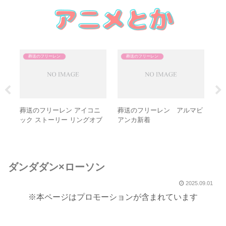
葬送のフリーレン
葬送のフリーレン
東
ッ
葬送のフリーレン アイコニ
葬送のフリーレン アルマビ
ック ストーリー リングオブ
アンカ新着
ジェ
ダンダダン×ローソン
2025.09.01
※本ページはプロモーションが含まれています