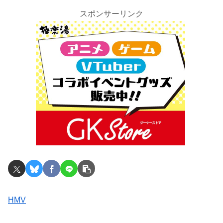
スポンサーリンク
HMV