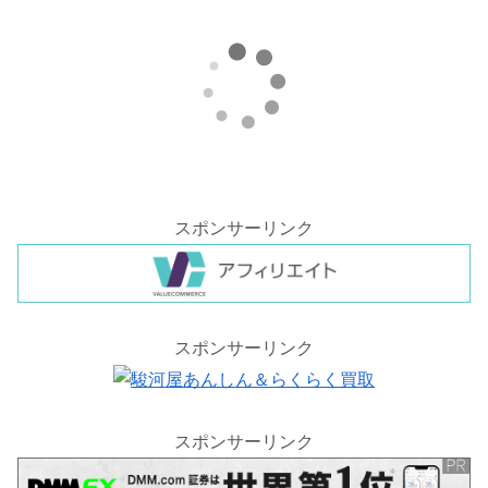
スポンサーリンク
スポンサーリンク
スポンサーリンク