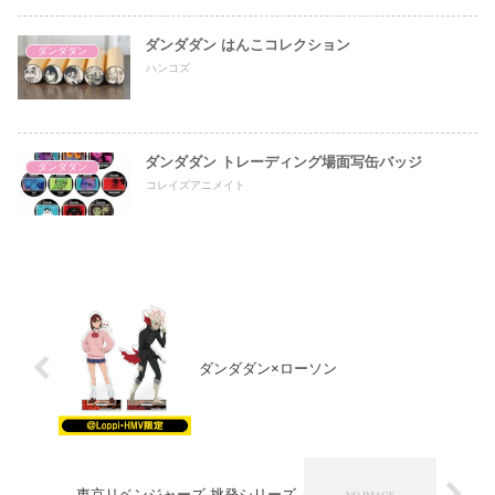
ダンダダン はんこコレクション
ダンダダン
ハンコズ
ダンダダン トレーディング場面写缶バッジ
ダンダダン
コレイズアニメイト
ダンダダン×ローソン
東京リベンジャーズ 挑発シリーズ