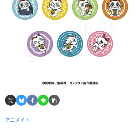
アニメイト