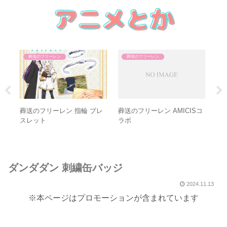
葬送のフリーレン
葬送のフリーレン
せ
葬送のフリーレン 指輪 ブレ
葬送のフリーレン AMICISコ
葬送
スレット
ラボ
ダンダダン 刺繍缶バッジ
2024.11.13
※本ページはプロモーションが含まれています