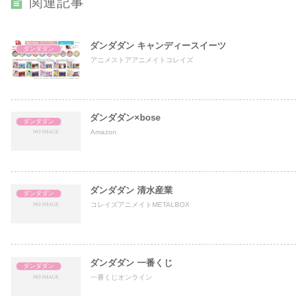
関連記事
ダンダダン キャンディースイーツ
ダンダダン
アニメストアアニメイトコレイズ
ダンダダン×bose
ダンダダン
Amazon
ダンダダン 清水産業
ダンダダン
コレイズアニメイトMETALBOX
ダンダダン 一番くじ
ダンダダン
一番くじオンライン