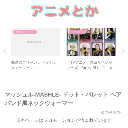
葬送のフリーレン
マッシュル
ニ
葬送のフリーレン ライセン
「TVアニメ『東京リベンジ
葬
ブ
スエージェント
ャーズ』Art by AU」アニメ
ウス
イトフェア
マッシュル-MASHLE- ドット・バレット ヘア
バンド風ネックウォーマー
2024.02.29
※本ページはプロモーションが含まれています